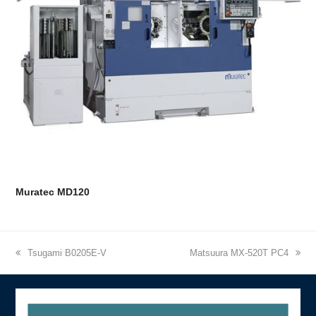
Muratec MD120
previous
next
Tsugami B0205E-V
Matsuura MX-520T PC4
post:
post: