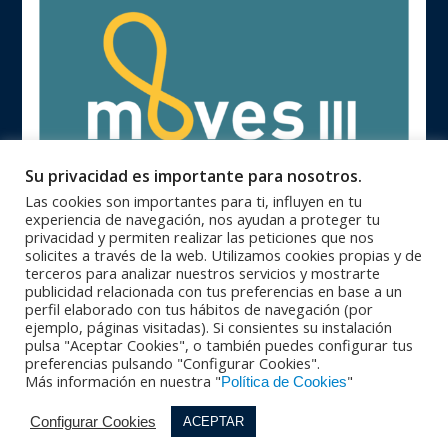
Su privacidad es importante para nosotros.
Las cookies son importantes para ti, influyen en tu
experiencia de navegación, nos ayudan a proteger tu
privacidad y permiten realizar las peticiones que nos
solicites a través de la web. Utilizamos cookies propias y de
terceros para analizar nuestros servicios y mostrarte
publicidad relacionada con tus preferencias en base a un
perfil elaborado con tus hábitos de navegación (por
ejemplo, páginas visitadas). Si consientes su instalación
93 846 62 28 |
93 840 71 25 |
Oficinas Centrales
Zona Catalunya
pulsa "Aceptar Cookies", o también puedes configurar tus
91 364 10 08 |
94 623 28 46 |
Zona Centro
Zona Norte
preferencias pulsando "Configurar Cookies".
95 564 26 92 |
+351 229 42 65 33
Zona Sur
PORTUGAL
Más información en nuestra "
"
Política de Cookies
© Copyright 2016 - Maquinser , S.A. |
|
Aviso Legal
Política de
|
privacidad
Política de calidad |
Condiciones Generales de Venta |
Configurar Cookies
ACEPTAR
|
Política de cookies
Política de Redes Sociales