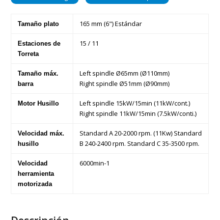
165 mm (6") Estándar
Tamaño plato
15 / 11
Estaciones de
Torreta
Left spindle Ø65mm (Ø110mm)
Tamaño máx.
Right spindle Ø51mm (Ø90mm)
barra
Left spindle 15kW/15min (11kW/cont.)
Motor Husillo
Right spindle 11kW/15min (7.5kW/conti.)
Standard A 20-2000 rpm. (11Kw) Standard
Velocidad máx.
B 240-2400 rpm. Standard C 35-3500 rpm.
husillo
6000min-1
Velocidad
herramienta
motorizada