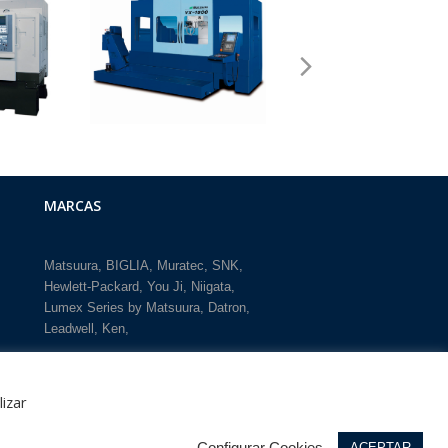
next
slide
MARCAS
Matsuura
BIGLIA
Muratec
SNK
Hewlett-Packard
You Ji
Niigata
Lumex Series by Matsuura
Datron
Leadwell
Ken
lizar
94 623 28 46 |
a Norte
Configurar Cookies
ACEPTAR