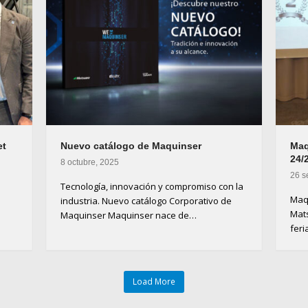
et
Nuevo catálogo de Maquinser
Maq
24/
8 octubre, 2025
26 s
Tecnología, innovación y compromiso con la
Maqu
industria. Nuevo catálogo Corporativo de
Mats
Maquinser Maquinser nace de…
fer
Load More