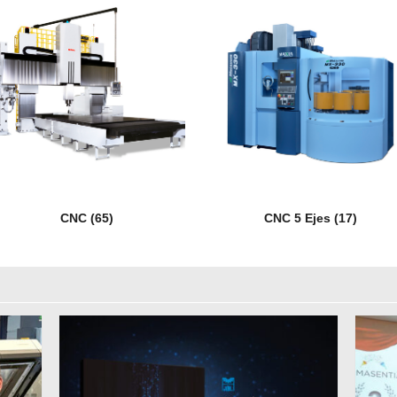
CNC
(65)
CNC 5 Ejes
(17)