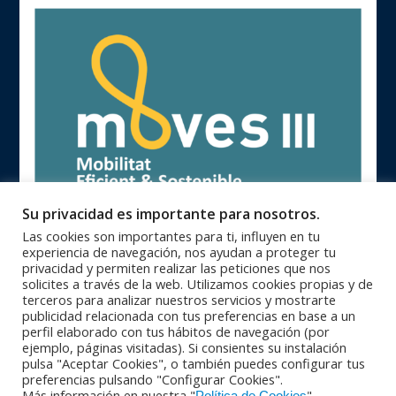
Su privacidad es importante para nosotros.
Las cookies son importantes para ti, influyen en tu
experiencia de navegación, nos ayudan a proteger tu
privacidad y permiten realizar las peticiones que nos
solicites a través de la web. Utilizamos cookies propias y de
terceros para analizar nuestros servicios y mostrarte
publicidad relacionada con tus preferencias en base a un
93 846 62 28 |
93 840 71 25 |
Oficinas Centrales
Zona Catalunya
perfil elaborado con tus hábitos de navegación (por
91 364 10 08 |
94 623 28 46 |
Zona Centro
Zona Norte
ejemplo, páginas visitadas). Si consientes su instalación
95 564 26 92 |
+351 229 42 65 33
Zona Sur
PORTUGAL
pulsa "Aceptar Cookies", o también puedes configurar tus
© Copyright 2016 - Maquinser , S.A. |
|
Aviso Legal
Política de
preferencias pulsando "Configurar Cookies".
|
Más información en nuestra "
"
privacidad
Política de calidad |
Condiciones Generales de Venta |