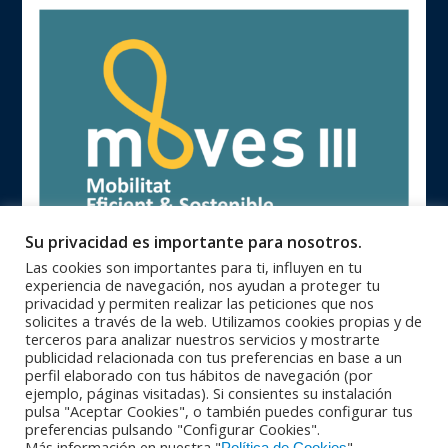
Su privacidad es importante para nosotros.
Las cookies son importantes para ti, influyen en tu
experiencia de navegación, nos ayudan a proteger tu
privacidad y permiten realizar las peticiones que nos
solicites a través de la web. Utilizamos cookies propias y de
terceros para analizar nuestros servicios y mostrarte
publicidad relacionada con tus preferencias en base a un
93 846 62 28 |
93 840 71 25 |
Oficinas Centrales
Zona Catalunya
perfil elaborado con tus hábitos de navegación (por
91 364 10 08 |
94 623 28 46 |
Zona Centro
Zona Norte
ejemplo, páginas visitadas). Si consientes su instalación
95 564 26 92 |
+351 229 42 65 33
Zona Sur
PORTUGAL
pulsa "Aceptar Cookies", o también puedes configurar tus
© Copyright 2016 - Maquinser , S.A. |
|
Aviso Legal
Política de
preferencias pulsando "Configurar Cookies".
|
Más información en nuestra "
"
privacidad
Política de calidad |
Condiciones Generales de Venta |