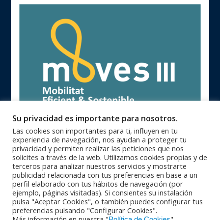
Su privacidad es importante para nosotros.
Las cookies son importantes para ti, influyen en tu
experiencia de navegación, nos ayudan a proteger tu
privacidad y permiten realizar las peticiones que nos
solicites a través de la web. Utilizamos cookies propias y de
terceros para analizar nuestros servicios y mostrarte
publicidad relacionada con tus preferencias en base a un
93 846 62 28 |
93 840 71 25 |
Oficinas Centrales
Zona Catalunya
perfil elaborado con tus hábitos de navegación (por
91 364 10 08 |
94 623 28 46 |
Zona Centro
Zona Norte
ejemplo, páginas visitadas). Si consientes su instalación
95 564 26 92 |
+351 229 42 65 33
Zona Sur
PORTUGAL
pulsa "Aceptar Cookies", o también puedes configurar tus
© Copyright 2016 - Maquinser , S.A. |
|
Aviso Legal
Política de
preferencias pulsando "Configurar Cookies".
|
Más información en nuestra "
"
privacidad
Política de calidad |
Condiciones Generales de Venta |
Política de Cookies