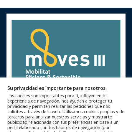
Su privacidad es importante para nosotros.
Las cookies son importantes para ti, influyen en tu
experiencia de navegación, nos ayudan a proteger tu
privacidad y permiten realizar las peticiones que nos
solicites a través de la web. Utilizamos cookies propias y de
terceros para analizar nuestros servicios y mostrarte
publicidad relacionada con tus preferencias en base a un
93 846 62 28 |
93 840 71 25 |
Oficinas Centrales
Zona Catalunya
perfil elaborado con tus hábitos de navegación (por
91 364 10 08 |
94 623 28 46 |
Zona Centro
Zona Norte