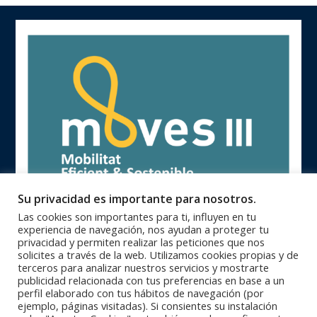
Su privacidad es importante para nosotros.
Las cookies son importantes para ti, influyen en tu
experiencia de navegación, nos ayudan a proteger tu
privacidad y permiten realizar las peticiones que nos
solicites a través de la web. Utilizamos cookies propias y de
terceros para analizar nuestros servicios y mostrarte
publicidad relacionada con tus preferencias en base a un
93 846 62 28 |
93 840 71 25 |
Oficinas Centrales
Zona Catalunya
perfil elaborado con tus hábitos de navegación (por
91 364 10 08 |
94 623 28 46 |
Zona Centro
Zona Norte
ejemplo, páginas visitadas). Si consientes su instalación
95 564 26 92 |
+351 229 42 65 33
Zona Sur
PORTUGAL