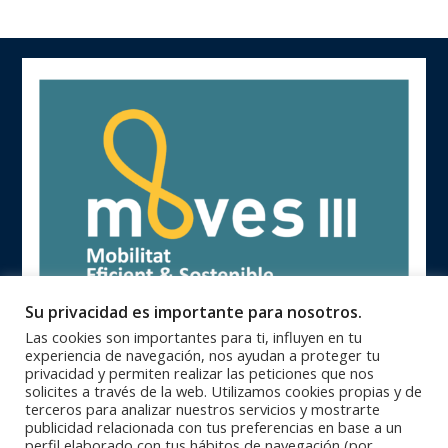
Su privacidad es importante para nosotros.
Las cookies son importantes para ti, influyen en tu
experiencia de navegación, nos ayudan a proteger tu
privacidad y permiten realizar las peticiones que nos
solicites a través de la web. Utilizamos cookies propias y de
terceros para analizar nuestros servicios y mostrarte
publicidad relacionada con tus preferencias en base a un
93 846 62 28 |
93 840 71 25 |
Oficinas Centrales
Zona Catalunya
perfil elaborado con tus hábitos de navegación (por