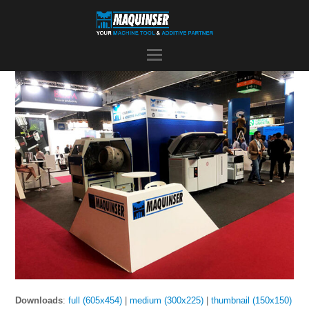
Downloads
:
full (605x454)
|
medium (300x225)
|
thumbnail (150x150)