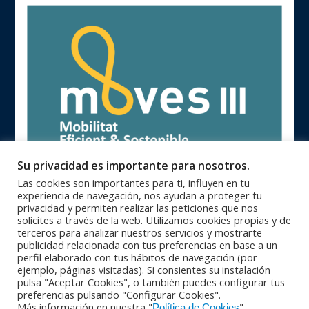
Su privacidad es importante para nosotros.
Las cookies son importantes para ti, influyen en tu
experiencia de navegación, nos ayudan a proteger tu
privacidad y permiten realizar las peticiones que nos
solicites a través de la web. Utilizamos cookies propias y de
terceros para analizar nuestros servicios y mostrarte
publicidad relacionada con tus preferencias en base a un
93 846 62 28 |
93 840 71 25 |
Oficinas Centrales
Zona Catalunya
perfil elaborado con tus hábitos de navegación (por
91 364 10 08 |
94 623 28 46 |
Zona Centro
Zona Norte
ejemplo, páginas visitadas). Si consientes su instalación
95 564 26 92 |
+351 229 42 65 33
Zona Sur
PORTUGAL
pulsa "Aceptar Cookies", o también puedes configurar tus
© Copyright 2016 - Maquinser , S.A. |
|
Aviso Legal
Política de
preferencias pulsando "Configurar Cookies".
|
Más información en nuestra "
"
privacidad
Política de calidad |
Condiciones Generales de Venta |
Política de Cookies