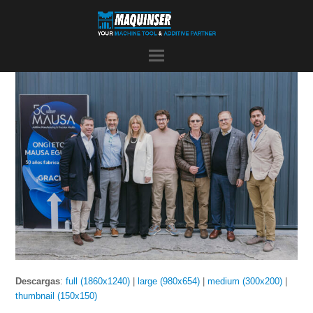
Descargas
:
full (1860x1240)
|
large (980x654)
|
medium (300x200)
|
thumbnail (150x150)