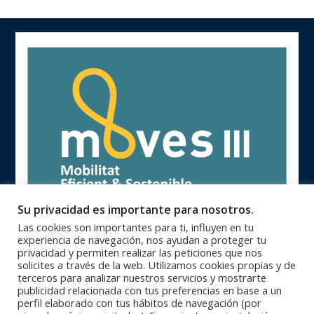
Su privacidad es importante para nosotros.
Las cookies son importantes para ti, influyen en tu
experiencia de navegación, nos ayudan a proteger tu
privacidad y permiten realizar las peticiones que nos
solicites a través de la web. Utilizamos cookies propias y de
terceros para analizar nuestros servicios y mostrarte
publicidad relacionada con tus preferencias en base a un
93 846 62 28 |
93 840 71 25 |
Oficinas Centrales
Zona Catalunya
perfil elaborado con tus hábitos de navegación (por
91 364 10 08 |
94 623 28 46 |
Zona Centro
Zona Norte