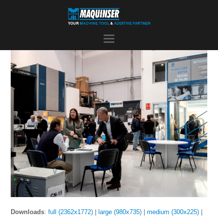
Downloads
:
full (2362x1772)
|
large (980x735)
|
medium (300x225)
|