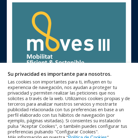
Su privacidad es importante para nosotros.
Las cookies son importantes para ti, influyen en tu
experiencia de navegación, nos ayudan a proteger tu
privacidad y permiten realizar las peticiones que nos
solicites a través de la web. Utilizamos cookies propias y de
terceros para analizar nuestros servicios y mostrarte
publicidad relacionada con tus preferencias en base a un
93 846 62 28 |
93 840 71 25 |
Oficinas Centrales
Zona Catalunya
perfil elaborado con tus hábitos de navegación (por
91 364 10 08 |
94 623 28 46 |
Zona Centro
Zona Norte
ejemplo, páginas visitadas). Si consientes su instalación
95 564 26 92 |
+351 229 42 65 33
Zona Sur
PORTUGAL
pulsa "Aceptar Cookies", o también puedes configurar tus
© Copyright 2016 - Maquinser , S.A. |
|
Aviso Legal
Política de
preferencias pulsando "Configurar Cookies".
|
Más información en nuestra "
"
privacidad
Política de calidad |
Condiciones Generales de Venta |
Política de Cookies