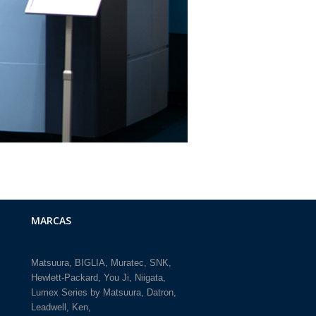
MARCAS
Matsuura
BIGLIA
Muratec
SNK
Hewlett-Packard
You Ji
Niigata
Lumex Series by Matsuura
Datron
Leadwell
Ken