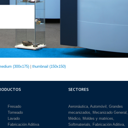
medium (300x175)
|
thumbnail (150x150)
RODUCTOS
SECTORES
Fresado
Aeronáutica
Automóvil
Grandes
Torneado
mecanizados
Mecanizado General
Lavado
Médico
Moldes y matrices
Fabricación Aditiva
Softmaterials
Fabricación Aditiva