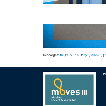
Descargas
:
full (992x579)
|
large (980x572)
|
P