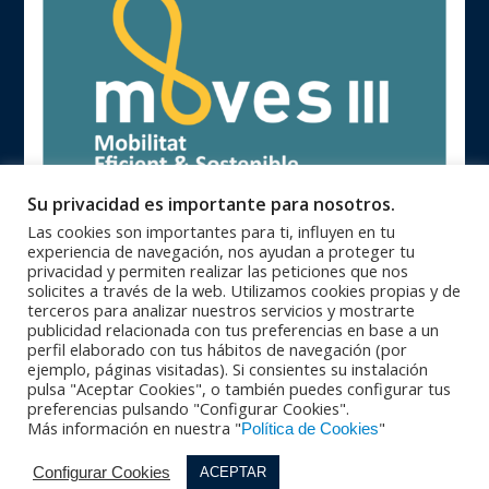
Su privacidad es importante para nosotros.
Las cookies son importantes para ti, influyen en tu
experiencia de navegación, nos ayudan a proteger tu
privacidad y permiten realizar las peticiones que nos
solicites a través de la web. Utilizamos cookies propias y de
terceros para analizar nuestros servicios y mostrarte
publicidad relacionada con tus preferencias en base a un
93 846 62 28 |
93 840 71 25 |
Oficinas Centrales
Zona Catalunya
perfil elaborado con tus hábitos de navegación (por
91 364 10 08 |
94 623 28 46 |
Zona Centro
Zona Norte
ejemplo, páginas visitadas). Si consientes su instalación
95 564 26 92 |
+351 229 42 65 33
Zona Sur
PORTUGAL
pulsa "Aceptar Cookies", o también puedes configurar tus
© Copyright 2016 - Maquinser , S.A. |
|
Aviso Legal
Política de
preferencias pulsando "Configurar Cookies".
|
Más información en nuestra "
"
privacidad
Política de calidad |
Condiciones Generales de Venta |
Política de Cookies
|
Política de cookies
Política de Redes Sociales
Configurar Cookies
ACEPTAR