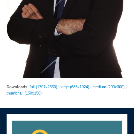
Downloads
:
full (1707x2560)
|
large (683x1024)
|
medium (200x300)
|
thumbnail (150x150)