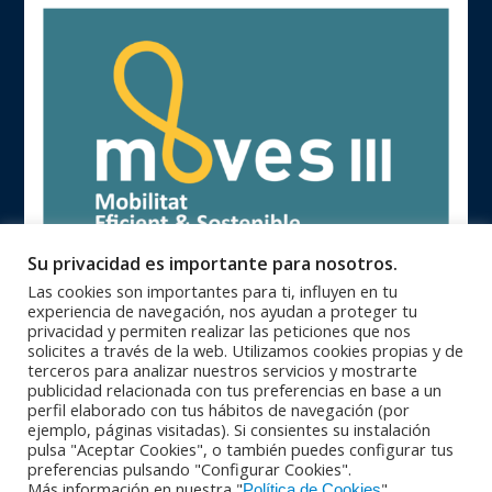
Su privacidad es importante para nosotros.
Las cookies son importantes para ti, influyen en tu
experiencia de navegación, nos ayudan a proteger tu
privacidad y permiten realizar las peticiones que nos
solicites a través de la web. Utilizamos cookies propias y de
terceros para analizar nuestros servicios y mostrarte
publicidad relacionada con tus preferencias en base a un
93 846 62 28 |
93 840 71 25 |
Oficinas Centrales
Zona Catalunya
perfil elaborado con tus hábitos de navegación (por
91 364 10 08 |
94 623 28 46 |
Zona Centro
Zona Norte
ejemplo, páginas visitadas). Si consientes su instalación
95 564 26 92 |
+351 229 42 65 33
Zona Sur
PORTUGAL
pulsa "Aceptar Cookies", o también puedes configurar tus
© Copyright 2016 - Maquinser , S.A. |
|
Aviso Legal
Política de
preferencias pulsando "Configurar Cookies".
|
Más información en nuestra "
"
privacidad
Política de calidad |
Condiciones Generales de Venta |
Política de Cookies