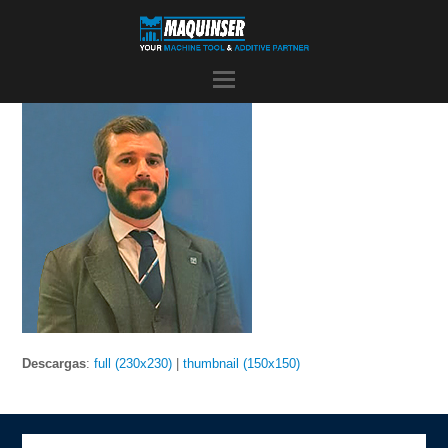
Descargas
:
full (230x230)
|
thumbnail (150x150)